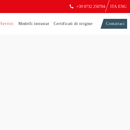
+39 0732 250704
ITA
ENG
Servizi
Modelli intrastat
Certificati di origine
Contattaci