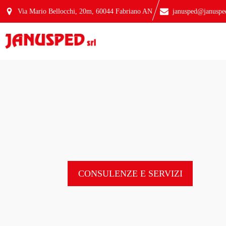
Via Mario Bellocchi, 20m, 60044 Fabriano AN
janusped@janusped
CONSULENZE E SERVIZI