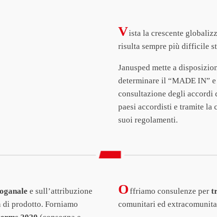
V
ista la crescente globaliz
risulta sempre più difficile s
Janusped mette a disposizion
determinare il “MADE IN” e l
consultazione degli accordi d
paesi accordisti e tramite la
suoi regolamenti.
O
doganale
e sull’attribuzione
ffriamo consulenze per
t
a di prodotto. Forniamo
comunitari ed extracomunita