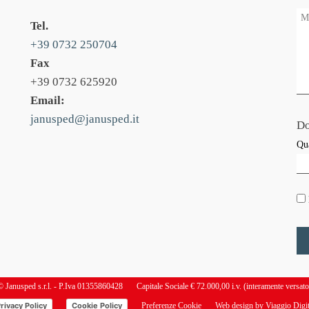
Tel.
+39 0732 250704
Fax
+39 0732 625920
Email:
janusped@janusped.it
Do
Qu
© Janusped s.r.l. - P.Iva 01355860428
Capitale Sociale € 72.000,00 i.v. (interamente versato
rivacy Policy
Cookie Policy
Preferenze Cookie
Web design by
Viaggio Digit